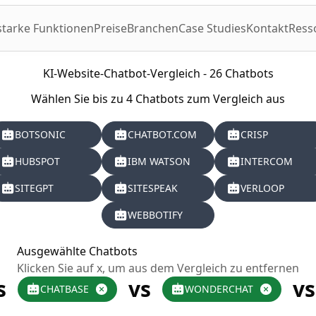
starke Funktionen
Preise
Branchen
Case Studies
Kontakt
Ress
KI-Website-Chatbot-Vergleich - 26 Chatbots
Wählen Sie bis zu 4 Chatbots zum Vergleich aus
BOTSONIC
CHATBOT.COM
CRISP
HUBSPOT
IBM WATSON
INTERCOM
SITEGPT
SITESPEAK
VERLOOP
WEBBOTIFY
Ausgewählte Chatbots
Klicken Sie auf x, um aus dem Vergleich zu entfernen
s
vs
vs
CHATBASE
WONDERCHAT