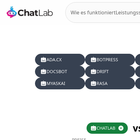
Wie es funktioniert
Leistungs
ADA.CX
BOTPRESS
DOCSBOT
DRIFT
MYASKAI
RASA
v
CHATLAB
PREISE