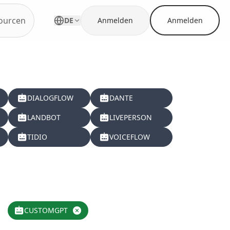
ourcen
DE
Anmelden
Anmelden
DIALOGFLOW
DANTE
LANDBOT
LIVEPERSON
TIDIO
VOICEFLOW
CUSTOMGPT