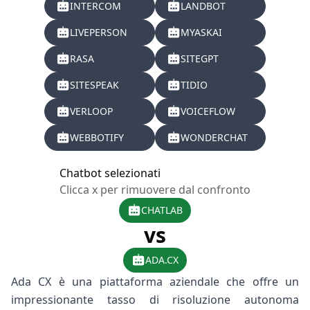
INTERCOM
LANDBOT
LIVEPERSON
MYASKAI
RASA
SITEGPT
SITESPEAK
TIDIO
VERLOOP
VOICEFLOW
WEBBOTIFY
WONDERCHAT
Chatbot selezionati
Clicca x per rimuovere dal confronto
CHATLAB
vs
ADA.CX
Ada CX è una piattaforma aziendale che offre un
impressionante tasso di risoluzione autonoma