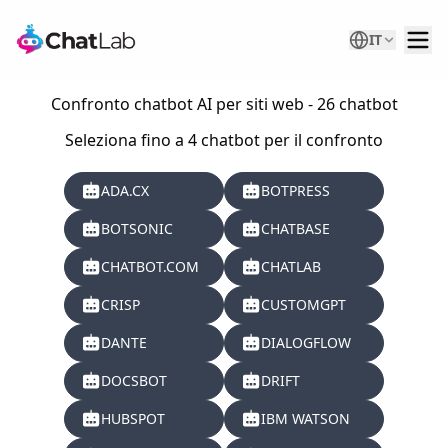
IT
Confronto chatbot AI per siti web - 26 chatbot
Seleziona fino a 4 chatbot per il confronto
ADA.CX
BOTPRESS
BOTSONIC
CHATBASE
CHATBOT.COM
CHATLAB
CRISP
CUSTOMGPT
DANTE
DIALOGFLOW
DOCSBOT
DRIFT
HUBSPOT
IBM WATSON