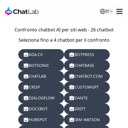
IT
Confronto chatbot AI per siti web - 26 chatbot
Seleziona fino a 4 chatbot per il confronto
ADA.CX
BOTPRESS
BOTSONIC
CHATBASE
CHATLAB
CHATBOT.COM
CRISP
CUSTOMGPT
DIALOGFLOW
DANTE
DOCSBOT
DRIFT
HUBSPOT
IBM WATSON