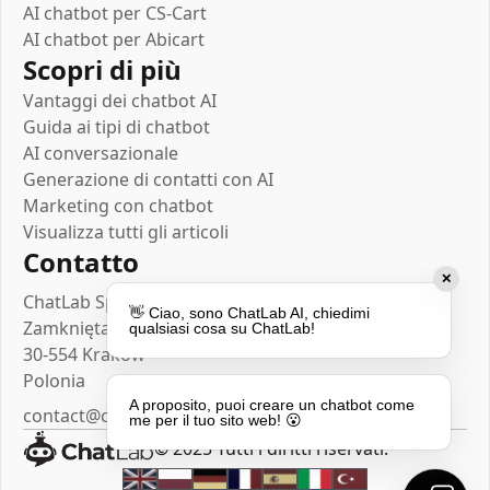
AI chatbot per CS-Cart
AI chatbot per Abicart
Scopri di più
Vantaggi dei chatbot AI
Guida ai tipi di chatbot
AI conversazionale
Generazione di contatti con AI
Marketing con chatbot
Visualizza tutti gli articoli
Contatto
✕
ChatLab Sp. z o.o.
👋 Ciao, sono ChatLab AI, chiedimi
Zamknięta 10/1.5
qualsiasi cosa su ChatLab!
30-554 Kraków
Polonia
A proposito, puoi creare un chatbot come
contact@chatlab.com
me per il tuo sito web! 😮
© 2025 Tutti i diritti riservati.