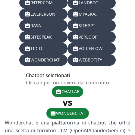
INTERCOM
LANDBOT
LIVEPERSON
MYASKAI
RASA
SITEGPT
SITESPEAK
VERLOOP
TIDIO
VOICEFLOW
WONDERCHAT
WEBBOTIFY
Chatbot selezionati
Clicca x per rimuovere dal confronto
CHATLAB
vs
WONDERCHAT
Wonderchat è una piattaforma di chatbot che offre
una scelta di fornitori LLM (OpenAI/Claude/Gemini) e