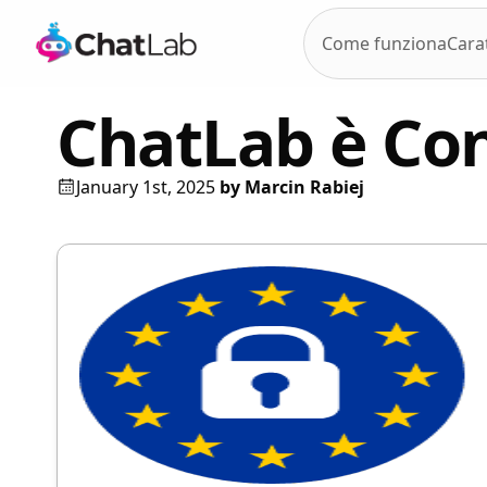
Come funziona
Carat
ChatLab è Co
January 1st, 2025
by
Marcin Rabiej