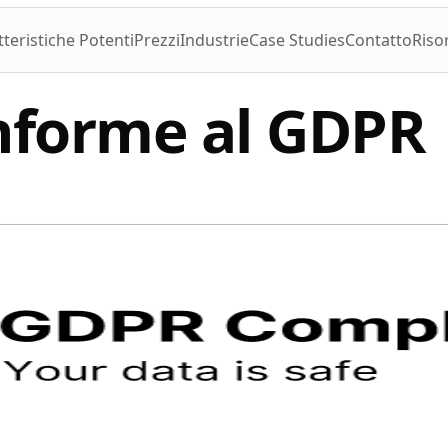
teristiche Potenti
Prezzi
Industrie
Case Studies
Contatto
Riso
nforme al GDPR