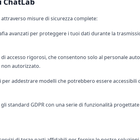
i ChatLab
 attraverso misure di sicurezza complete:
grafia avanzati per proteggere i tuoi dati durante la trasmiss
li di accesso rigorosi, che consentono solo al personale auto
 non autorizzato.
ati per addestrare modelli che potrebbero essere accessibili 
li standard GDPR con una serie di funzionalità progettate p
rvizi di terze parti affidabili per fornire le nostre soluzi