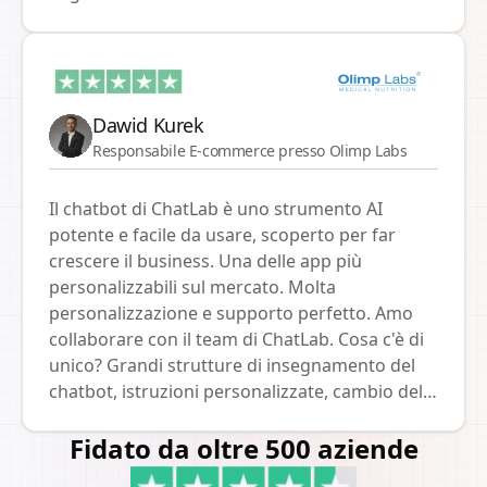
migliori.
comprensione delle strategie di trading
complesse. Abbiamo osservato in prima
persona come i principianti comprendano
concetti come 'contratti futures' e 'trading con
margine' molto più rapidamente con la guida
Dawid Kurek
di ChatLab. Ciò che distingue ChatLab è la sua
Responsabile E-commerce presso Olimp Labs
capacità unica di adattarsi a varie richieste
degli utenti con notevole precisione.
Il chatbot di ChatLab è uno strumento AI
potente e facile da usare, scoperto per far
crescere il business. Una delle app più
personalizzabili sul mercato. Molta
personalizzazione e supporto perfetto. Amo
collaborare con il team di ChatLab. Cosa c'è di
unico? Grandi strutture di insegnamento del
chatbot, istruzioni personalizzate, cambio del
modello, supporto live - tutto ciò che stavamo
Fidato da oltre 500 aziende
cercando. Consiglio vivamente!