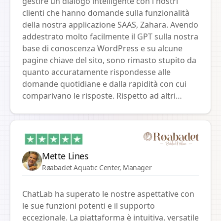
gestire un dialogo intelligente con i nostri
soddisfazione dei clienti, poiché apprezzano le
clienti che hanno domande sulla funzionalità
risposte rapide e accurate alle loro domande. Il
della nostra applicazione SAAS, Zahara. Avendo
supporto tecnico e l'approccio professionale
addestrato molto facilmente il GPT sulla nostra
durante tutto il progetto sono stati davvero di
base di conoscenza WordPress e su alcune
prim'ordine. La nostra collaborazione sulle
pagine chiave del sito, sono rimasto stupito da
innovazioni continua e crediamo che grazie a
quanto accuratamente rispondesse alle
Chatlab saremo ancora più vicini ai nostri
domande quotidiane e dalla rapidità con cui
clienti. Grazie per l'eccellente lavoro!
comparivano le risposte. Rispetto ad altri
strumenti che avevo provato, l'installazione è
stata semplice e la velocità sorprendente.
Questo è il nostro primo passo nella creazione
di una funzione di supporto assistita da AI.
Mette Lines
Røabadet Aquatic Center, Manager
ChatLab ha superato le nostre aspettative con
le sue funzioni potenti e il supporto
eccezionale. La piattaforma è intuitiva, versatile