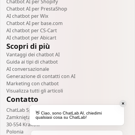
Chatbot AI per Shopify
Chatbot AI per PrestaShop
AI chatbot per Wix
Chatbot AI per base.com
AI chatbot per CS-Cart
AI chatbot per Abicart
Scopri di più
Vantaggi dei chatbot AI
Guida ai tipi di chatbot
AI conversazionale
Generazione di contatti con AI
Marketing con chatbot
Visualizza tutti gli articoli
Contatto
✕
ChatLab Sp. z o.o.
👋 Ciao, sono ChatLab AI, chiedimi
Zamknięta 10/1.5
qualsiasi cosa su ChatLab!
30-554 Kraków
Polonia