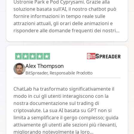
Ustronie Park e Pod Cyprysami. Grazie alla
soluzione basata sull'AI, il nostro chatbot può
fornire informazioni in tempo reale sulle
attrazioni attuali, gli orari delle animazioni e
rispondere alle domande frequenti dei nostri
ospiti. Vorremmo particolarmente sottolineare
l'integrazione con il nostro sistema di
prenotazione, che consente ai clienti di
controllare facilmente e rapidamente la
Alex Thompson
disponibilità nei nostri resort. Questa
BitSpreader, Responsabile Prodotto
funzionalità semplifica notevolmente il
processo di prenotazione e consente risposte
rapide alle esigenze dei nostri ospiti. Il
ChatLab ha trasformato significativamente il
supporto tecnico e l'approccio professionale
modo in cui gli utenti interagiscono con la
durante tutto il progetto sono stati eccezionali.
nostra documentazione sul trading di
La nostra collaborazione sulle innovazioni
criptovalute. La sua AI basata su GPT non si
continua e crediamo che grazie a ChatLab
limita a semplificare il gergo complesso; guida
saremo ancora più vicini ai nostri clienti,
attivamente gli utenti alle sezioni più rilevanti,
offrendo loro esperienze e servizi ancora
migliorando notevolmente la loro