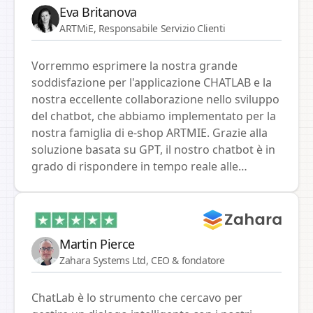
Eva Britanova
ARTMiE, Responsabile Servizio Clienti
Vorremmo esprimere la nostra grande
soddisfazione per l'applicazione CHATLAB e la
nostra eccellente collaborazione nello sviluppo
del chatbot, che abbiamo implementato per la
nostra famiglia di e-shop ARTMIE. Grazie alla
soluzione basata su GPT, il nostro chatbot è in
grado di rispondere in tempo reale alle
richieste dei clienti relative a prodotti e stati
degli ordini. Vorremmo soprattutto
sottolineare la perfetta integrazione della
connessione API con il nostro sistema ERP
Martin Pierce
SMEMA, che ha semplificato e accelerato
Zahara Systems Ltd, CEO & fondatore
notevolmente la comunicazione con i clienti. Il
chatbot ha portato ai nostri e-shop non solo
ChatLab è lo strumento che cercavo per
maggiore efficienza ma anche maggiore