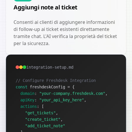
Aggiungi note al ticket
Consenti ai clienti di aggiungere informazioni
di follow-up ai ticket esistenti direttamente
tramite chat. L'AI verifica la proprietà del ticket
per la sicurezza.
integration-setup.md
// Configure Freshdesk Integration
const
 freshdeskConfig = 
{
domain
: 
"your-company.freshdesk.com"
,
apiKey
: 
"your_api_key_here"
,
actions
: [
"get_tickets"
,
"create_ticket"
,
"add_ticket_note"