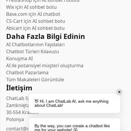
Wix için AI sohbet botu
Base.com için AI chatbot
CS-Cart için AI sohbet botu
Abicart için AI sohbet botu
Daha Fazla Bilgi Edinin
AI Chatbotlarının Faydaları
Chatbot Türleri Kılavuzu
Konuşma AI
AI ile potansiyel müşteri oluşturma
Chatbot Pazarlama
Tüm Makaleleri Görüntüle
İletişim
✕
ChatLab Sp. z o.o.
👋 Hi, I am ChatLab AI, ask me anything
Zamknięta 10/1.5
about ChatLab!
30-554 Kraków
Polonya
By the way, you can create a chatbot like
contact@chatlab.com
me for your website! 😮