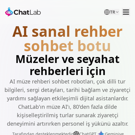
TR
AI sanal rehber
sohbet botu
Müzeler ve seyahat
rehberleri için
AI müze rehberi sohbet robotları, çok dilli tur
bilgileri, sergi detayları, tarihi bağlam ve ziyaretçi
yardımı sağlayan etkileşimli dijital asistanlardır.
ChatLab'ın müze AI'ı, 80'den fazla dilde
kişiselleştirilmiş turlar sunarak ziyaretçi
deneyimini artırırken personel iş yükünü azaltır.
Tarafından desteklenmektedir
ChatGPT,
Gemini
ve