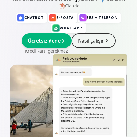
Claude
CHATBOT
E-POSTA
SES + TELEFON
WHATSAPP
Ücretsiz dene
Nasıl çalışır
Kredi kartı gerekmez