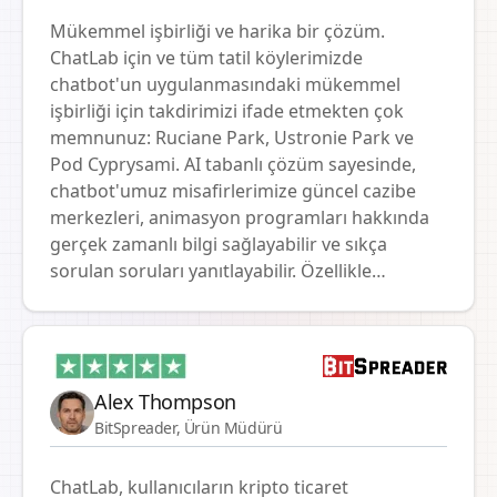
Mükemmel işbirliği ve harika bir çözüm.
ChatLab için ve tüm tatil köylerimizde
chatbot'un uygulanmasındaki mükemmel
işbirliği için takdirimizi ifade etmekten çok
memnunuz: Ruciane Park, Ustronie Park ve
Pod Cyprysami. AI tabanlı çözüm sayesinde,
chatbot'umuz misafirlerimize güncel cazibe
merkezleri, animasyon programları hakkında
gerçek zamanlı bilgi sağlayabilir ve sıkça
sorulan soruları yanıtlayabilir. Özellikle
rezervasyon sistemimizle entegrasyonu
vurgulamak istiyoruz, bu da müşterilerin tatil
köylerimizdeki müsaitlik durumunu kolayca ve
hızlı bir şekilde kontrol etmelerini sağlıyor. Bu
Alex Thompson
işlevsellik, rezervasyon sürecini önemli ölçüde
BitSpreader, Ürün Müdürü
basitleştirir ve misafirlerimizin ihtiyaçlarına
hızlı yanıtlar sağlar. Proje boyunca teknik
destek ve profesyonel yaklaşım
ChatLab, kullanıcıların kripto ticaret