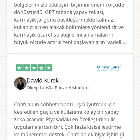
olağanüstüydü. Yenilikler üzerindeki
belgelerimizle etkileşim biçimini önemli ölçüde
işbirliğimiz devam ediyor ve ChatLab sayesinde
dönüştürdü. GPT tabanlı yapay zekası,
müşterilerimize daha da yakın olacağımıza,
karmaşık jargonu basitleştirmekle kalmaz;
onlara daha iyi deneyimler ve hizmet
kullanıcıları en alakalı bölümlere yönlendirir ve
sunacağımıza inanıyoruz.
karmaşık ticaret stratejilerini anlamalarını
büyük ölçüde artırır. Yeni başlayanların 'vadeli
işlemler' ve 'marjin ticareti' gibi kavramları
ChatLab'ın rehberliğiyle çok daha hızlı
kavradıklarını bizzat gözlemledik. ChatLab'ı
diğerlerinden ayıran, çeşitli kullanıcı
sorgularına olağanüstü bir hassasiyetle uyum
Dawid Kurek
sağlama yeteneğidir.
Olimp Labs'ta E-ticaret Müdürü
ChatLab'ın sohbet robotu, iş büyütmek için
keşfedilen güçlü ve kullanımı kolay bir yapay
zeka aracıdır. Piyasadaki en özelleştirilebilir
uygulamalardan biri. Çok fazla kişiselleştirme
ve mükemmel destek. ChatLab ekibiyle işbirliği