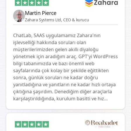
entegrasyonunu vurgulamak istiyoruz, bu da
müşteri iletişimini önemli ölçüde basitleştirmiş
Martin Pierce
ve hızlandırmıştır. Chatbot, e-mağazalarımıza
Zahara Systems Ltd, CEO & kurucu
sadece daha fazla verimlilik değil, aynı
zamanda daha yüksek müşteri memnuniyeti
ChatLab, SAAS uygulamamız Zahara'nın
getirmiştir, çünkü müşterilerimiz sorularına
işlevselliği hakkında soruları olan
hızlı ve doğru yanıtlar almaktan memnunlar.
müşterilerimizden gelen akıllı diyaloğu
Proje boyunca teknik destek ve profesyonel
yönetmek için aradığım araç. GPT'yi WordPress
yaklaşım gerçekten üst düzeydeydi. Yenilikler
bilgi tabanımızda ve bazı önemli web
üzerindeki işbirliğimiz devam ediyor ve Chatlab
sayfalarında çok kolay bir şekilde eğittikten
sayesinde müşterilerimize daha da yakın
sonra, günlük soruları ne kadar doğru
olacağımıza inanıyoruz. Harika iş için
yanıtladığına ve yanıtların ne kadar hızlı ortaya
teşekkürler!
çıktığına şaşırdım. Denediğim diğer araçlarla
karşılaştırıldığında, kurulum basitti ve hız
şaşırtıcıydı. Bu, AI destekli bir destek işlevi
oluşturma yolundaki ilk adımımız.