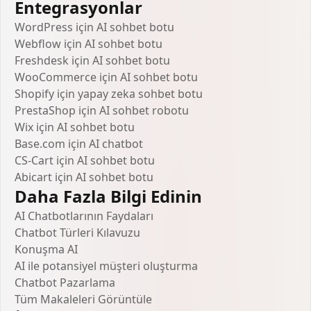
Entegrasyonlar
WordPress için AI sohbet botu
Webflow için AI sohbet botu
Freshdesk için AI sohbet botu
WooCommerce için AI sohbet botu
Shopify için yapay zeka sohbet botu
PrestaShop için AI sohbet robotu
Wix için AI sohbet botu
Base.com için AI chatbot
CS-Cart için AI sohbet botu
Abicart için AI sohbet botu
Daha Fazla Bilgi Edinin
AI Chatbotlarının Faydaları
Chatbot Türleri Kılavuzu
Konuşma AI
AI ile potansiyel müşteri oluşturma
Chatbot Pazarlama
Tüm Makaleleri Görüntüle