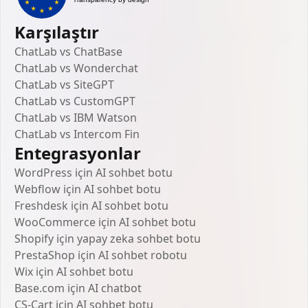
Karşılaştır
ChatLab vs ChatBase
ChatLab vs Wonderchat
ChatLab vs SiteGPT
ChatLab vs CustomGPT
ChatLab vs IBM Watson
ChatLab vs Intercom Fin
Entegrasyonlar
WordPress için AI sohbet botu
Webflow için AI sohbet botu
Freshdesk için AI sohbet botu
WooCommerce için AI sohbet botu
Shopify için yapay zeka sohbet botu
PrestaShop için AI sohbet robotu
Wix için AI sohbet botu
Base.com için AI chatbot
CS-Cart için AI sohbet botu