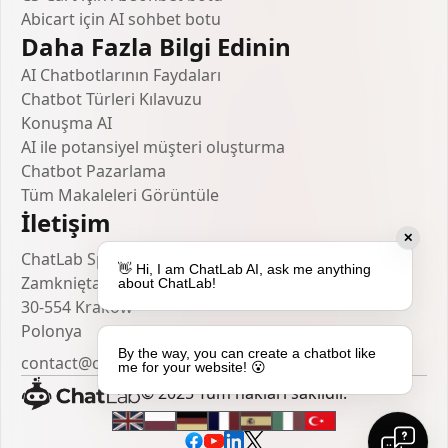
Abicart için AI sohbet botu
Daha Fazla Bilgi Edinin
AI Chatbotlarının Faydaları
Chatbot Türleri Kılavuzu
Konuşma AI
AI ile potansiyel müşteri oluşturma
Chatbot Pazarlama
Tüm Makaleleri Görüntüle
İletişim
✕
ChatLab Sp. z o.o.
👋 Hi, I am ChatLab AI, ask me anything
Zamknięta 10/1.5
about ChatLab!
30-554 Kraków
Polonya
By the way, you can create a chatbot like
contact@chatlab.com
me for your website! 😮
© 2025 Tüm hakları saklıdır.