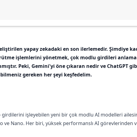
iştirilen yapay zekadaki en son ilerlemedir. Şimdiye kad
rütme işlemlerini yönetmek, çok modlu girdileri anlama
ıştır. Peki, Gemini'yi öne çıkaran nedir ve ChatGPT gibi
a bilmeniz gereken her şeyi keşfedelim.
irdilerini işleyebilen yeni bir çok modlu AI modelleri ailesin
Pro ve Nano. Her biri, yüksek performanslı AI görevlerinden v