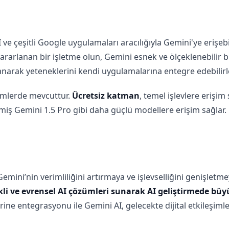
ve çeşitli Google uygulamaları aracılığıyla Gemini'ye erişebili
ararlanan bir işletme olun, Gemini esnek ve ölçeklenebilir b
llanarak yeteneklerini kendi uygulamalarına entegre edebilirl
ürümlerde mevcuttur.
Ücretsiz katman
, temel işlevlere erişim
miş Gemini 1.5 Pro gibi daha güçlü modellere erişim sağlar.
ini’nin verimliliğini artırmaya ve işlevselliğini genişletmey
kli ve evrensel AI çözümleri sunarak AI geliştirmede büy
ne entegrasyonu ile Gemini AI, gelecekte dijital etkileşiml