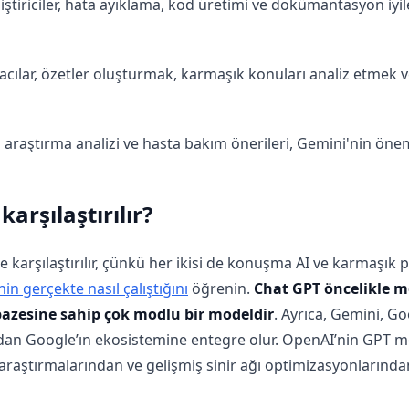
iştiriciler, hata ayıklama, kod üretimi ve dokümantasyon iyil
acılar, özetler oluşturmak, karmaşık konuları analiz etmek
i araştırma analizi ve hasta bakım önerileri, Gemini'nin önemli
arşılaştırılır?
le karşılaştırılır, çünkü her ikisi de konuşma AI ve karmaşı
in gerçekte nasıl çalıştığını
öğrenin.
Chat GPT öncelikle me
pazesine sahip çok modlu bir modeldir
. Ayrıca, Gemini, G
udan Google’ın ekosistemine entegre olur. OpenAI’nin GPT m
raştırmalarından ve gelişmiş sinir ağı optimizasyonlarından