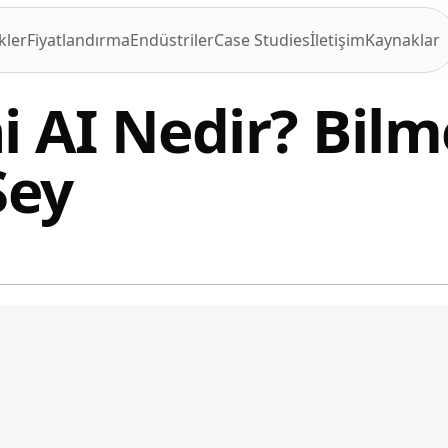
kler
Fiyatlandırma
Endüstriler
Case Studies
İletişim
Kaynaklar
 AI Nedir? Bilm
Şey