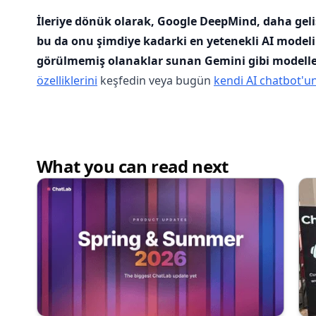
İleriye dönük olarak, Google DeepMind, daha geliş
bu da onu şimdiye kadarki en yetenekli AI modeli ya
görülmemiş olanaklar sunan Gemini gibi modeller 
özelliklerini
keşfedin veya bugün
kendi AI chatbot'un
What you can read next