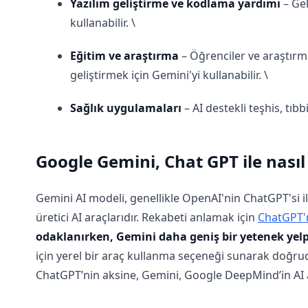
Yazılım geliştirme ve kodlama yardımı
– Gel
kullanabilir. \
Eğitim ve araştırma
– Öğrenciler ve araştırm
geliştirmek için Gemini'yi kullanabilir. \
Sağlık uygulamaları
– AI destekli teşhis, tıbb
Google Gemini, Chat GPT ile nasıl k
Gemini AI modeli, genellikle OpenAI'nin ChatGPT'si i
üretici AI araçlarıdır. Rekabeti anlamak için
ChatGPT'n
odaklanırken, Gemini daha geniş bir yetenek yel
için yerel bir araç kullanma seçeneği sunarak doğr
ChatGPT’nin aksine, Gemini, Google DeepMind’in AI a