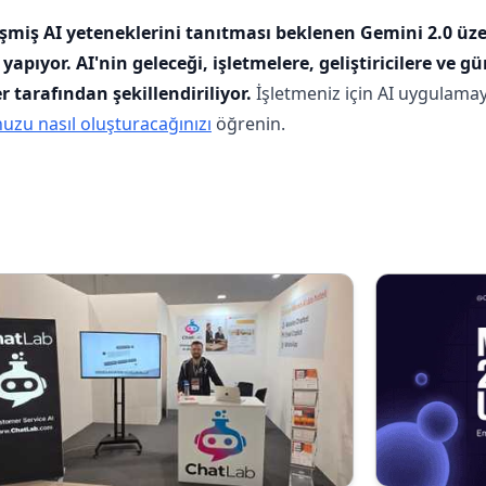
miş AI yeteneklerini tanıtması beklenen Gemini 2.0 üzer
pıyor. AI'nin geleceği, işletmelere, geliştiricilere ve g
tarafından şekillendiriliyor.
İşletmeniz için AI uygulamay
uzu nasıl oluşturacağınızı
öğrenin.