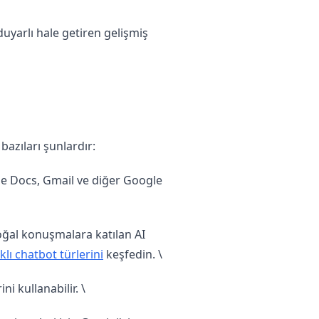
yarlı hale getiren gelişmiş
azıları şunlardır:
gle Docs, Gmail ve diğer Google
oğal konuşmalara katılan AI
klı chatbot türlerini
keşfedin. \
i kullanabilir. \