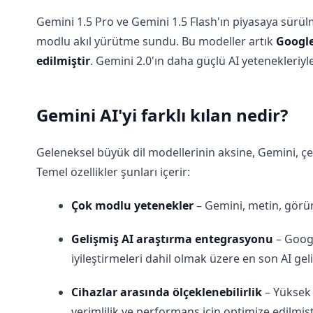
Gemini 1.5 Pro ve Gemini 1.5 Flash'ın piyasaya sürülm
modlu akıl yürütme sundu. Bu modeller artık
Google
edilmiştir
. Gemini 2.0'ın daha güçlü AI yetenekleriyl
Gemini AI'yi farklı kılan nedir?
Geleneksel büyük dil modellerinin aksine, Gemini, çeşi
Temel özellikler şunları içerir:
Çok modlu yetenekler
– Gemini, metin, görünt
Gelişmiş AI araştırma entegrasyonu
– Googl
iyileştirmeleri dahil olmak üzere en son AI gel
Cihazlar arasında ölçeklenebilirlik
– Yüksek 
verimlilik ve performans için optimize edilmişti