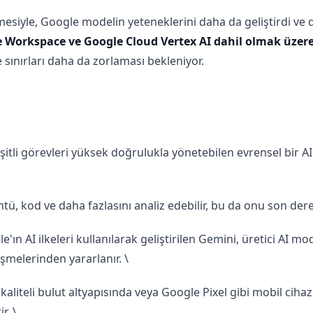
esiyle, Google modelin yeteneklerini daha da geliştirdi ve dah
 Workspace ve Google Cloud Vertex AI dahil olmak üzer
e sınırları daha da zorlaması bekleniyor.
tli görevleri yüksek doğrulukla yönetebilen evrensel bir AI a
ü, kod ve daha fazlasını analiz edebilir, bu da onu son derece
e'ın AI ilkeleri kullanılarak geliştirilen Gemini, üretici AI 
işmelerinden yararlanır. \
kaliteli bulut altyapısında veya Google Pixel gibi mobil cihaz
r. \