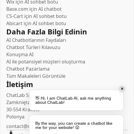
Wix için AI sohbet botu
Base.com için AI chatbot
CS-Cart için AI sohbet botu
Abicart için AI sohbet botu
Daha Fazla Bilgi Edinin
AI Chatbotlarının Faydaları
Chatbot Türleri Kılavuzu
Konuşma AI
AI ile potansiyel müşteri oluşturma
Chatbot Pazarlama
Tüm Makaleleri Görüntüle
İletişim
✕
ChatLab Sp. z o.o.
👋 Hi, I am ChatLab AI, ask me anything
Zamknięta 10/1.5
about ChatLab!
30-554 Kraków
Polonya
By the way, you can create a chatbot like
contact@chatlab.com
me for your website! 😮