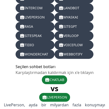
INTERCOM
LANDBOT
LIVEPERSON
MYASKAI
RASA
SITEGPT
SITESPEAK
VERLOOP
TIDIO
VOICEFLOW
WONDERCHAT
WEBBOTIFY
Seçilen sohbet botları
Karşılaştırmadan kaldırmak için x'e tıklayın
CHATLAB
vs
LIVEPERSON
LivePerson, ayda bir milyardan fazla konuşmayı