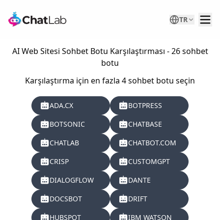
TR
AI Web Sitesi Sohbet Botu Karşılaştırması - 26 sohbet
botu
Karşılaştırma için en fazla 4 sohbet botu seçin
ADA.CX
BOTPRESS
BOTSONIC
CHATBASE
CHATLAB
CHATBOT.COM
CRISP
CUSTOMGPT
DIALOGFLOW
DANTE
DOCSBOT
DRIFT
HUBSPOT
IBM WATSON