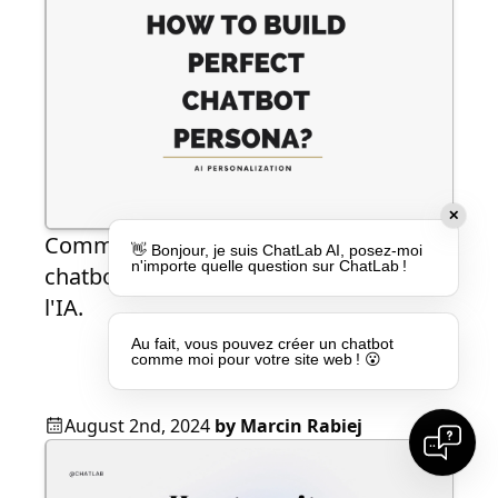
✕
Comment créer une personnalité de
👋 Bonjour, je suis ChatLab AI, posez-moi
n'importe quelle question sur ChatLab !
chatbot parfaite ? Personnalisation de
l'IA.
Au fait, vous pouvez créer un chatbot
comme moi pour votre site web ! 😮
August 2nd, 2024
by
Marcin Rabiej