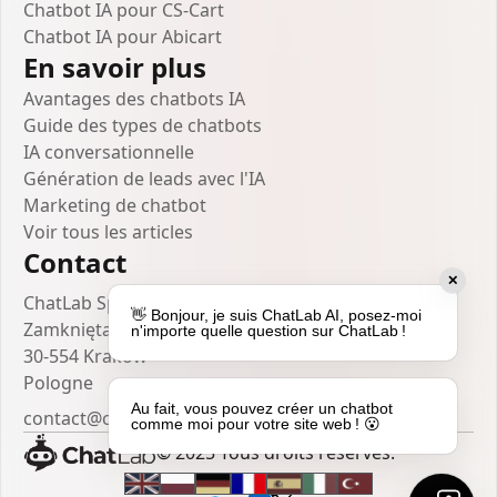
Chatbot IA pour CS-Cart
Chatbot IA pour Abicart
En savoir plus
Avantages des chatbots IA
Guide des types de chatbots
IA conversationnelle
Génération de leads avec l'IA
Marketing de chatbot
Voir tous les articles
Contact
✕
ChatLab Sp. z o.o.
👋 Bonjour, je suis ChatLab AI, posez-moi
Zamknięta 10/1.5
n'importe quelle question sur ChatLab !
30-554 Kraków
Pologne
Au fait, vous pouvez créer un chatbot
contact@chatlab.com
comme moi pour votre site web ! 😮
© 2025 Tous droits réservés.