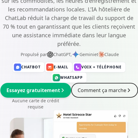
sur les commodités, les heures d'enregistrement et
les recommandations locales. L'IA hôtelière de
ChatLab réduit la charge de travail du support de
70 % tout en garantissant que les clients reçoivent
une assistance immédiate dans leur langue
préférée.
Propulsé par
ChatGPT,
Gemini
et
Claude
CHATBOT
E-MAIL
VOIX + TÉLÉPHONE
WHATSAPP
Essayez gratuitement
Comment ça marche
Aucune carte de crédit
requise