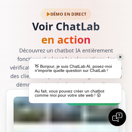
DÉMO EN DIRECT
Voir ChatLab
en action
Découvrez un chatbot IA entièrement
✕
fonctionnel gérant les réservations, les
vérifications de disponibilité et les questions
👋 Bonjour, je suis ChatLab AI, posez-moi
n'importe quelle question sur ChatLab !
des clients. Cliquez pour interagir avec notre
démonstration de réservation en direct.
Au fait, vous pouvez créer un chatbot
comme moi pour votre site web ! 😮
En direct maintenant