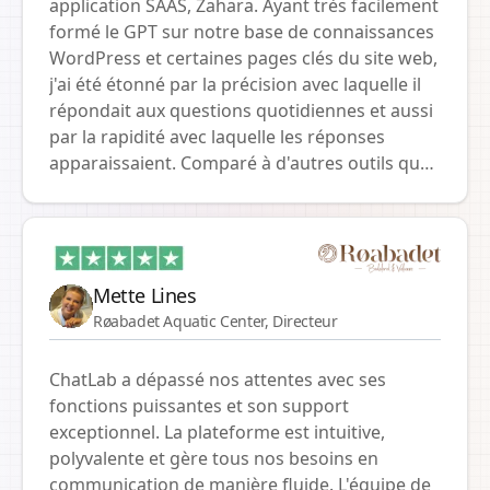
application SAAS, Zahara. Ayant très facilement
car ils apprécient les réponses rapides et
formé le GPT sur notre base de connaissances
précises à leurs questions. Le support
WordPress et certaines pages clés du site web,
technique et l'approche professionnelle tout
j'ai été étonné par la précision avec laquelle il
au long du projet ont été véritablement de
répondait aux questions quotidiennes et aussi
premier ordre. Notre collaboration sur les
par la rapidité avec laquelle les réponses
innovations continue, et nous croyons qu'avec
apparaissaient. Comparé à d'autres outils que
Chatlab, nous serons encore plus proches de
j'avais essayés, la configuration était simple et
nos clients. Merci pour l'excellent travail !
la vitesse étonnante. C'est notre première
étape dans la création d'une fonction de
support assistée par IA.
Mette Lines
Røabadet Aquatic Center, Directeur
ChatLab a dépassé nos attentes avec ses
fonctions puissantes et son support
exceptionnel. La plateforme est intuitive,
polyvalente et gère tous nos besoins en
communication de manière fluide. L'équipe de