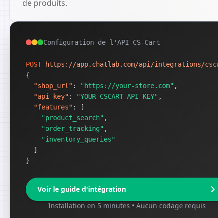
de produits.
Configuration de l'API CS-Cart
POST
https://app.chatlab.com/api/integrations/csc
{
"shop_url"
: 
"https://your-store.com"
,
"api_key"
: 
"YOUR_CSCART_API_KEY"
,
"features"
: [
"product_search"
,
"order_tracking"
,
"inventory_queries"
]
}
Voir le guide d'intégration
Installation en 5 minutes • Aucun codage requis