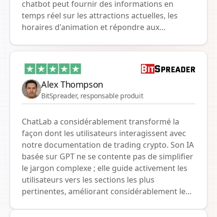
chatbot peut fournir des informations en
temps réel sur les attractions actuelles, les
horaires d'animation et répondre aux
questions fréquemment posées par nos
invités. Nous tenons particulièrement à
souligner l'intégration avec notre système de
réservation, qui permet aux clients de vérifier
Alex Thompson
facilement et rapidement la disponibilité dans
BitSpreader, responsable produit
nos complexes. Cette fonctionnalité simplifie
considérablement le processus de réservation
et permet des réponses rapides aux besoins
ChatLab a considérablement transformé la
de nos invités. Le support technique et
façon dont les utilisateurs interagissent avec
l'approche professionnelle tout au long du
notre documentation de trading crypto. Son IA
projet ont été exceptionnels. Notre
basée sur GPT ne se contente pas de simplifier
collaboration sur les innovations continue, et
le jargon complexe ; elle guide activement les
nous croyons qu'avec ChatLab, nous serons
utilisateurs vers les sections les plus
encore plus proches de nos clients, leur offrant
pertinentes, améliorant considérablement leur
des expériences et un service encore meilleurs.
compréhension des stratégies de trading
complexes. Nous avons observé de première