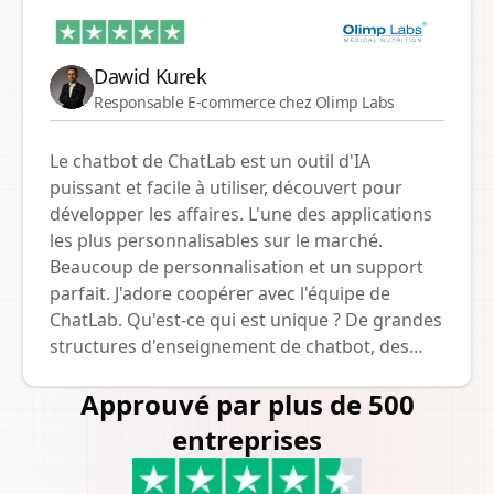
main comment les débutants saisissent des
concepts comme les 'contrats à terme' et le
'trading sur marge' beaucoup plus rapidement
Dawid Kurek
grâce à l'aide de ChatLab. Ce qui distingue
Responsable E-commerce chez Olimp Labs
ChatLab, c'est sa capacité unique à s'adapter à
diverses demandes des utilisateurs avec une
Le chatbot de ChatLab est un outil d'IA
précision remarquable.
puissant et facile à utiliser, découvert pour
développer les affaires. L'une des applications
les plus personnalisables sur le marché.
Beaucoup de personnalisation et un support
parfait. J'adore coopérer avec l'équipe de
ChatLab. Qu'est-ce qui est unique ? De grandes
structures d'enseignement de chatbot, des
instructions personnalisées, un changement
Approuvé par plus de 500
de modèle, un support en direct - tout ce que
nous recherchions. Je le recommande
entreprises
vivement !