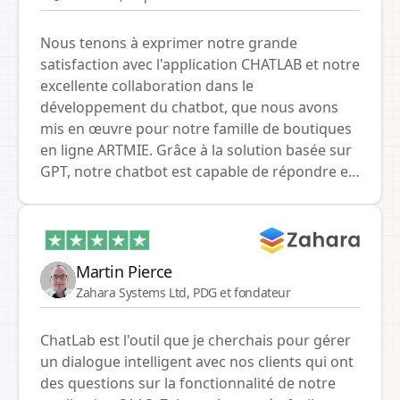
Nous tenons à exprimer notre grande
satisfaction avec l'application CHATLAB et notre
excellente collaboration dans le
développement du chatbot, que nous avons
mis en œuvre pour notre famille de boutiques
en ligne ARTMIE. Grâce à la solution basée sur
GPT, notre chatbot est capable de répondre en
temps réel aux demandes des clients
concernant les produits et les statuts des
commandes. Nous tenons particulièrement à
souligner l'intégration fluide de la connexion
Martin Pierce
API avec notre système ERP SMEMA, qui a
Zahara Systems Ltd, PDG et fondateur
considérablement simplifié et accéléré la
communication avec les clients. Le chatbot a
ChatLab est l'outil que je cherchais pour gérer
apporté à nos boutiques en ligne non
un dialogue intelligent avec nos clients qui ont
seulement une plus grande efficacité mais
des questions sur la fonctionnalité de notre
aussi une plus grande satisfaction des clients,