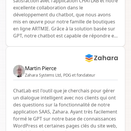
satisfaction avec l'application CHATLAB et notre
excellente collaboration dans le
développement du chatbot, que nous avons
mis en œuvre pour notre famille de boutiques
en ligne ARTMIE. Grâce à la solution basée sur
GPT, notre chatbot est capable de répondre en
temps réel aux demandes des clients
concernant les produits et les statuts des
commandes. Nous tenons particulièrement à
souligner l'intégration fluide de la connexion
Martin Pierce
API avec notre système ERP SMEMA, qui a
Zahara Systems Ltd, PDG et fondateur
considérablement simplifié et accéléré la
communication avec les clients. Le chatbot a
ChatLab est l'outil que je cherchais pour gérer
apporté à nos boutiques en ligne non
un dialogue intelligent avec nos clients qui ont
seulement une plus grande efficacité mais
des questions sur la fonctionnalité de notre
aussi une plus grande satisfaction des clients,
application SAAS, Zahara. Ayant très facilement
car ils apprécient les réponses rapides et
formé le GPT sur notre base de connaissances
précises à leurs questions. Le support
WordPress et certaines pages clés du site web,
technique et l'approche professionnelle tout