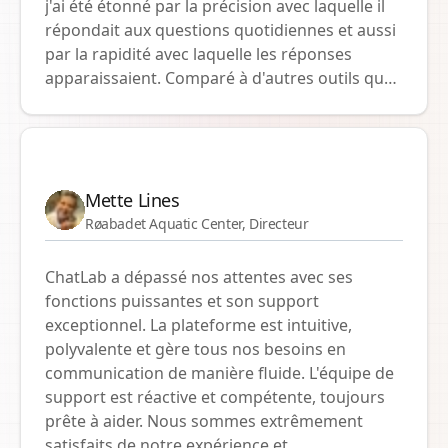
j'ai été étonné par la précision avec laquelle il
au long du projet ont été véritablement de
répondait aux questions quotidiennes et aussi
premier ordre. Notre collaboration sur les
par la rapidité avec laquelle les réponses
innovations continue, et nous croyons qu'avec
apparaissaient. Comparé à d'autres outils que
Chatlab, nous serons encore plus proches de
j'avais essayés, la configuration était simple et
nos clients. Merci pour l'excellent travail !
la vitesse étonnante. C'est notre première
étape dans la création d'une fonction de
support assistée par IA.
Mette Lines
Røabadet Aquatic Center, Directeur
ChatLab a dépassé nos attentes avec ses
fonctions puissantes et son support
exceptionnel. La plateforme est intuitive,
polyvalente et gère tous nos besoins en
communication de manière fluide. L'équipe de
support est réactive et compétente, toujours
prête à aider. Nous sommes extrêmement
satisfaits de notre expérience et