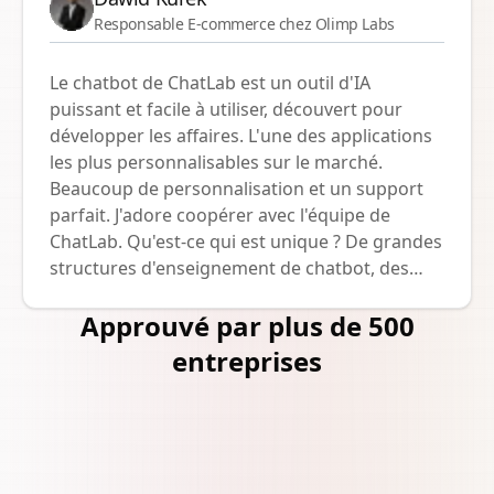
grâce à l'aide de ChatLab. Ce qui distingue
Responsable E-commerce chez Olimp Labs
ChatLab, c'est sa capacité unique à s'adapter à
diverses demandes des utilisateurs avec une
Le chatbot de ChatLab est un outil d'IA
précision remarquable.
puissant et facile à utiliser, découvert pour
développer les affaires. L'une des applications
les plus personnalisables sur le marché.
Beaucoup de personnalisation et un support
parfait. J'adore coopérer avec l'équipe de
ChatLab. Qu'est-ce qui est unique ? De grandes
structures d'enseignement de chatbot, des
instructions personnalisées, un changement
Approuvé par plus de 500
de modèle, un support en direct - tout ce que
nous recherchions. Je le recommande
entreprises
vivement !