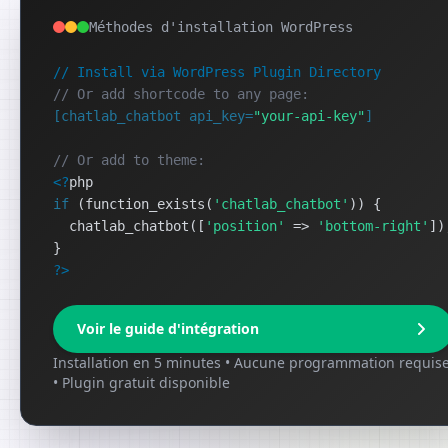
Méthodes d'installation WordPress
// Install via WordPress Plugin Directory
// Or add shortcode to any page:
[chatlab_chatbot api_key=
"your-api-key"
]
// Or add to theme:
<?
php
if
 (function_exists(
'chatlab_chatbot'
)) 
{
chatlab_chatbot([
'position'
=>
'bottom-right'
])
}
?
>
Voir le guide d'intégration
Installation en 5 minutes • Aucune programmation requis
• Plugin gratuit disponible