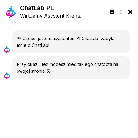
PL
Demo na żywo chatbota AI dla e-commerce
Nasz chatbot zapewnia efektywny interfejs
konwersacyjny dla sklepów internetowych,
pomagając użytkownikom znaleźć produkty, oferując
spersonalizowane sugestie i podając szczegóły
zamówień. Oto jak poprawia doświadczenie
zakupowe:
1. Wyszukiwanie produktów
Klienci mogą poprosić chatbota o znalezienie
produktów, określając swoje preferencje, takie jak
kategoria, marka czy przedział cenowy.
2. Pobierz szczegóły zamówienia
Podając adres e-mail i ID zamówienia, klienci mogą
użyć chatbota do sprawdzenia statusu swoich
zamówień i uzyskania szczegółowych informacji.