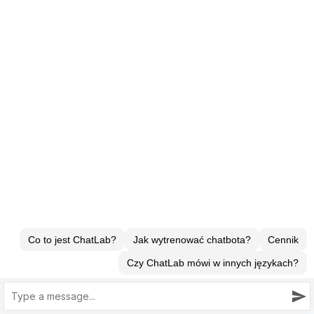
AI Chatbot dla Webflow
AI Chatbot dla Freshdesk
AI Chatbot dla WooCommerce
AI Chatbot dla Shopify
Chatbot AI dla PrestaShop
AI Chatbot dla Wix
AI Chatbot dla Base.com
AI Chatbot dla CS-Cart
AI Chatbot dla Abicart
Dowiedz się więcej
Korzyści z chatbotów AI
Przewodnik po rodzajach chatbotów
Konwersacyjna AI
Generowanie leadów z AI
Marketing chatbotów
Zobacz wszystkie artykuły
Kontakt
ChatLab Sp. z o.o.