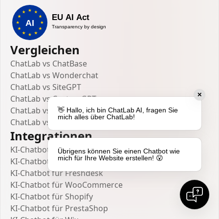
Vergleichen
ChatLab vs ChatBase
ChatLab vs Wonderchat
ChatLab vs SiteGPT
✕
ChatLab vs CustomGPT
ChatLab vs IBM Watson
👋 Hallo, ich bin ChatLab AI, fragen Sie
mich alles über ChatLab!
ChatLab vs Intercom Fin
Integrationen
KI-Chatbot für WordPress
Übrigens können Sie einen Chatbot wie
mich für Ihre Website erstellen! 😮
KI-Chatbot für Webflow
KI-Chatbot für Freshdesk
KI-Chatbot für WooCommerce
KI-Chatbot für Shopify
KI-Chatbot für PrestaShop