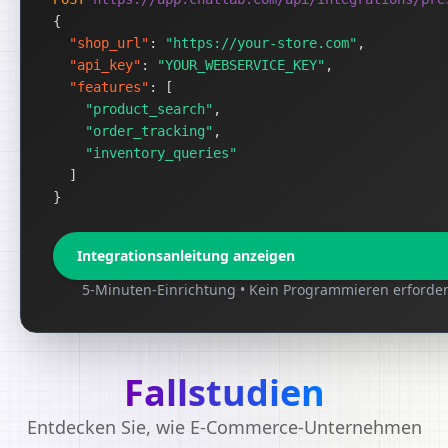
{
"shop_url"
: 
"https://your-store.com"
,
"api_key"
: 
"YOUR_WEBSERVICE_KEY"
,
"features"
: [
"product_search"
,
"order_tracking"
,
"inventory_queries"
]
}
Integrationsanleitung anzeigen
5-Minuten-Einrichtung • Kein Programmieren erforder
Fallstudien
Entdecken Sie, wie E-Commerce-Unternehmen