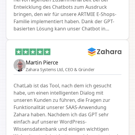
Entwicklung des Chatbots zum Ausdruck
bringen, den wir für unsere ARTMIE E-Shops-
Familie implementiert haben. Dank der GPT-
basierten Lösung kann unser Chatbot in
Echtzeit auf Kundenanfragen zu Produkten
und Bestellstatus reagieren. Besonders
hervorheben möchten wir die reibungslose
Integration der API-Verbindung mit unserem
Martin Pierce
ERP-System SMEMA, die die Kommunikation
Zahara Systems Ltd, CEO & Gründer
mit Kunden erheblich vereinfacht und
beschleunigt hat. Der Chatbot hat unseren E-
ChatLab ist das Tool, nach dem ich gesucht
Shops nicht nur mehr Effizienz, sondern auch
habe, um einen intelligenten Dialog mit
eine höhere Kundenzufriedenheit gebracht, da
unseren Kunden zu führen, die Fragen zur
sie die prompten und genauen Antworten auf
Funktionalität unserer SAAS-Anwendung
ihre Fragen schätzen. Der technische Support
Zahara haben. Nachdem ich das GPT sehr
und der professionelle Ansatz während des
einfach auf unserer WordPress-
gesamten Projekts waren wirklich erstklassig.
Wissensdatenbank und einigen wichtigen
Unsere Zusammenarbeit bei Innovationen