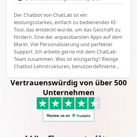
bemerkenswerter Präzision an verschiedene
Benutzeranfragen anzupassen.
Der Chatbot von ChatLab ist ein
leistungsstarkes, einfach zu bedienendes KI-
Tool, das entdeckt wurde, um das Geschäft zu
fördern. Eine der anpassbarsten Apps auf dem
Markt. Viel Personalisierung und perfekter
Support. Ich arbeite gerne mit dem ChatLab-
Team zusammen. Was ist einzigartig? Riesige
Chatbot-Lehrstrukturen, benutzerdefinierte
Anweisungen, Modellwechsel, Live-Support -
Vertrauenswürdig von über 500
alles, wonach wir gesucht haben. Sehr zu
empfehlen!
Unternehmen