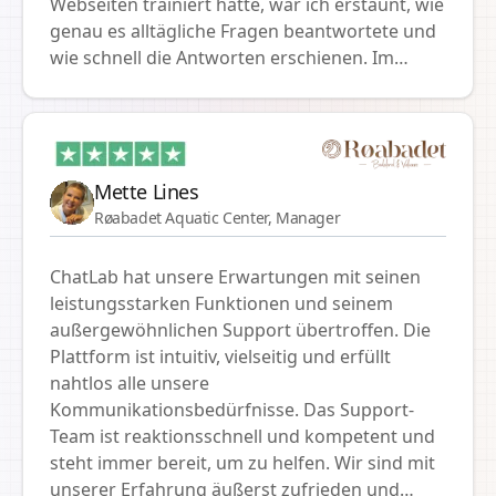
Webseiten trainiert hatte, war ich erstaunt, wie
geht weiter, und wir glauben, dass wir dank
genau es alltägliche Fragen beantwortete und
Chatlab unseren Kunden noch näher kommen
wie schnell die Antworten erschienen. Im
werden. Vielen Dank für die hervorragende
Vergleich zu anderen Tools, die ich ausprobiert
Arbeit!
hatte, war die Einrichtung einfach und die
Geschwindigkeit erstaunlich. Dies ist unser
erster Schritt zur Erstellung einer KI-
unterstützten Support-Funktion.
Mette Lines
Røabadet Aquatic Center, Manager
ChatLab hat unsere Erwartungen mit seinen
leistungsstarken Funktionen und seinem
außergewöhnlichen Support übertroffen. Die
Plattform ist intuitiv, vielseitig und erfüllt
nahtlos alle unsere
Kommunikationsbedürfnisse. Das Support-
Team ist reaktionsschnell und kompetent und
steht immer bereit, um zu helfen. Wir sind mit
unserer Erfahrung äußerst zufrieden und