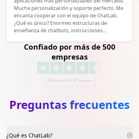
aplicaciones más personalizables del mercado.
Mucha personalización y soporte perfecto. Me
encanta cooperar con el equipo de ChatLab.
¿Qué es único? Enormes estructuras de
enseñanza de chatbots, instrucciones
personalizadas, cambio de modelo, soporte en
Confiado por más de 500
vivo, todo lo que estábamos buscando. ¡Lo
recomiendo encarecidamente!
empresas
Preguntas frecuentes
¿Qué es ChatLab?