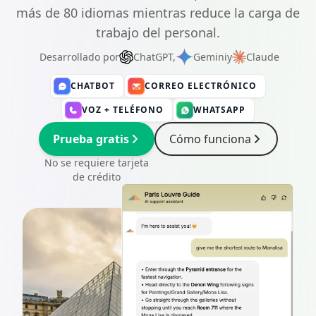
más de 80 idiomas mientras reduce la carga de
trabajo del personal.
Desarrollado por
ChatGPT,
Gemini
y
Claude
CHATBOT
CORREO ELECTRÓNICO
VOZ + TELÉFONO
WHATSAPP
Prueba gratis
Cómo funciona
No se requiere tarjeta
de crédito