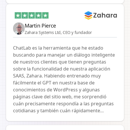
real a las consultas de los clientes sobre
productos y estados de pedidos. Nos gustaría
destacar especialmente la integración fluida de
la conexión API con nuestro sistema ERP
Martin Pierce
SMEMA, que ha simplificado y acelerado
Zahara Systems Ltd, CEO y fundador
significativamente la comunicación con los
clientes. El chatbot ha traído a nuestras
ChatLab es la herramienta que he estado
tiendas electrónicas no solo una mayor
buscando para manejar un diálogo inteligente
eficiencia, sino también una mayor satisfacción
de nuestros clientes que tienen preguntas
del cliente, ya que aprecian las respuestas
sobre la funcionalidad de nuestra aplicación
rápidas y precisas a sus preguntas. El soporte
SAAS, Zahara. Habiendo entrenado muy
técnico y el enfoque profesional a lo largo del
fácilmente el GPT en nuestra base de
proyecto han sido realmente de primera clase.
conocimientos de WordPress y algunas
Nuestra colaboración en innovaciones
páginas clave del sitio web, me sorprendió
continúa, y creemos que gracias a Chatlab,
cuán precisamente respondía a las preguntas
estaremos aún más cerca de nuestros clientes.
cotidianas y también cuán rápidamente
¡Gracias por el excelente trabajo!
aparecían las respuestas. En comparación con
otras herramientas que había probado, la