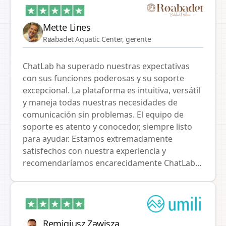
configuración fue simple y la velocidad
asombrosa. Este es nuestro primer paso en la
creación de una función de soporte asistida
Mette Lines
por IA.
Røabadet Aquatic Center, gerente
ChatLab ha superado nuestras expectativas
con sus funciones poderosas y su soporte
excepcional. La plataforma es intuitiva, versátil
y maneja todas nuestras necesidades de
comunicación sin problemas. El equipo de
soporte es atento y conocedor, siempre listo
para ayudar. Estamos extremadamente
satisfechos con nuestra experiencia y
recomendaríamos encarecidamente ChatLab a
cualquiera que busque una solución de chat
confiable y eficiente.
Remigiusz Zawisza