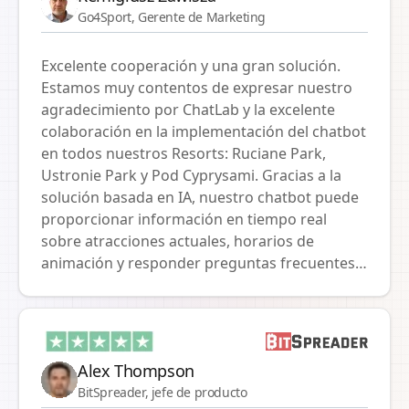
Go4Sport, Gerente de Marketing
Excelente cooperación y una gran solución.
Estamos muy contentos de expresar nuestro
agradecimiento por ChatLab y la excelente
colaboración en la implementación del chatbot
en todos nuestros Resorts: Ruciane Park,
Ustronie Park y Pod Cyprysami. Gracias a la
solución basada en IA, nuestro chatbot puede
proporcionar información en tiempo real
sobre atracciones actuales, horarios de
animación y responder preguntas frecuentes
de nuestros huéspedes. Nos gustaría destacar
especialmente la integración con nuestro
sistema de reservas, que permite a los clientes
verificar fácilmente y rápidamente la
Alex Thompson
disponibilidad en nuestros Resorts. Esta
BitSpreader, jefe de producto
funcionalidad simplifica significativamente el