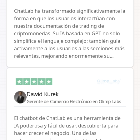
proceso de reserva y permite respuestas
rápidas a las necesidades de nuestros
ChatLab ha transformado significativamente la
huéspedes. El soporte técnico y el enfoque
forma en que los usuarios interactúan con
profesional a lo largo del proyecto han sido
nuestra documentación de trading de
sobresalientes. Nuestra colaboración en
criptomonedas. Su IA basada en GPT no solo
innovaciones continúa, y creemos que gracias
simplifica el lenguaje complejo; también guía
a ChatLab, estaremos aún más cerca de
activamente a los usuarios a las secciones más
nuestros clientes, brindándoles experiencias y
relevantes, mejorando enormemente su
servicios aún mejores.
comprensión de las estrategias de trading
complejas. Hemos observado de primera
mano cómo los principiantes comprenden
conceptos como 'contratos de futuros' y
'trading de margen' mucho más rápidamente
Dawid Kurek
con la guía de ChatLab. Lo que diferencia a
Gerente de Comercio Electrónico en Olimp Labs
ChatLab es su capacidad única para adaptarse
a diversas consultas de los usuarios con
El chatbot de ChatLab es una herramienta de
notable precisión.
IA poderosa y fácil de usar, descubierta para
hacer crecer el negocio. Una de las