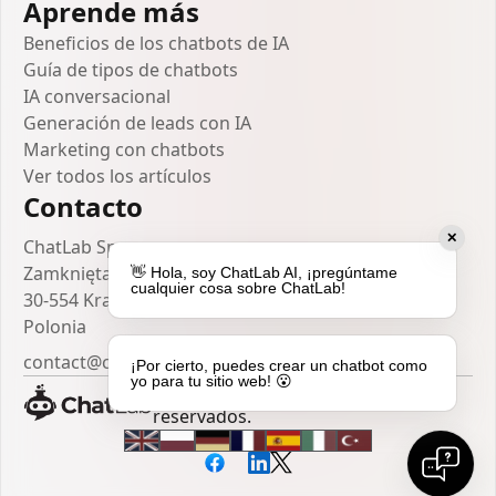
Aprende más
Beneficios de los chatbots de IA
Guía de tipos de chatbots
IA conversacional
Generación de leads con IA
Marketing con chatbots
Ver todos los artículos
Contacto
✕
ChatLab Sp. z o.o.
Zamknięta 10/1.5
👋 Hola, soy ChatLab AI, ¡pregúntame
cualquier cosa sobre ChatLab!
30-554 Kraków
Polonia
contact@chatlab.com
¡Por cierto, puedes crear un chatbot como
yo para tu sitio web! 😮
© 2025 Todos los derechos
reservados.