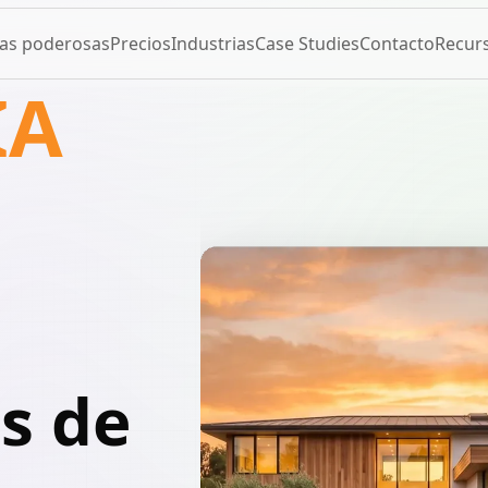
cas poderosas
Precios
Industrias
Case Studies
Contacto
Recur
IA
s de