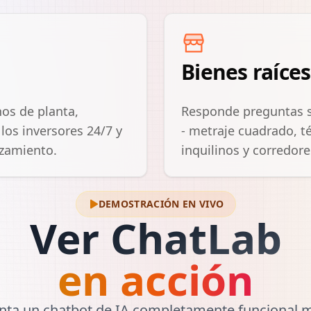
Bienes raíce
os de planta,
Responde preguntas s
los inversores 24/7 y
- metraje cuadrado, t
nzamiento.
inquilinos y corredor
DEMOSTRACIÓN EN VIVO
Ver ChatLab
en acción
nta un chatbot de IA completamente funcional 