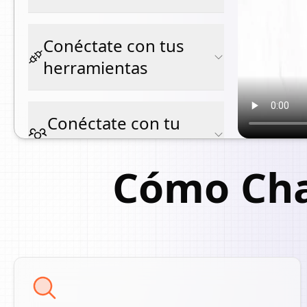
Conéctate con tus
herramientas
Conéctate con tu
equipo
Cómo Ch
Mira nuestros tutoriales en video