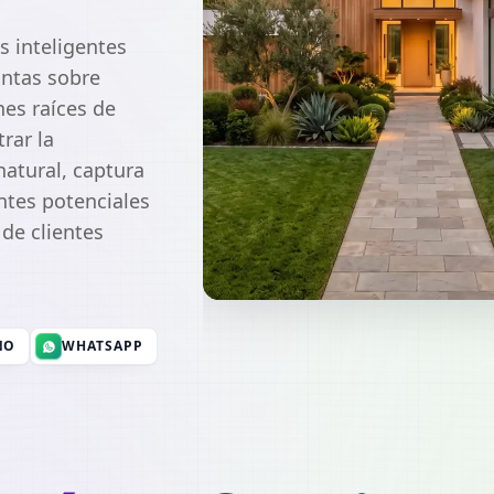
s inteligentes
untas sobre
nes raíces de
rar la
atural, captura
ntes potenciales
de clientes
NO
WHATSAPP