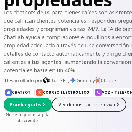
Los chatbots de IA para bienes raíces son asistente
que califican clientes potenciales, responden preg
propiedades y programan visitas 24/7. La IA de bie
ChatLab ayuda a compradores e inquilinos a encont
propiedad adecuada a través de una conversación n
detalles de contacto automáticamente y dirige clie
calientes a tus agentes, aumentando la conversión 
potenciales hasta en un 40%.
Desarrollado por
ChatGPT,
Gemini
y
Claude
CHATBOT
CORREO ELECTRÓNICO
VOZ + TELÉFO
Prueba gratis
Ver demostración en vivo
No se requiere tarjeta
de crédito