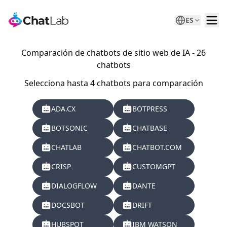
ES
Comparación de chatbots de sitio web de IA - 26
chatbots
Selecciona hasta 4 chatbots para comparación
ADA.CX
BOTPRESS
BOTSONIC
CHATBASE
CHATLAB
CHATBOT.COM
CRISP
CUSTOMGPT
DIALOGFLOW
DANTE
DOCSBOT
DRIFT
HUBSPOT
IBM WATSON