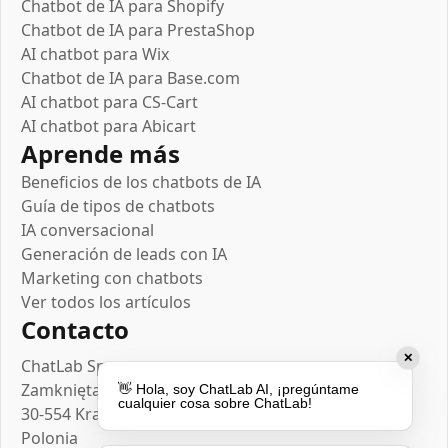
Chatbot de IA para Shopify
Chatbot de IA para PrestaShop
AI chatbot para Wix
Chatbot de IA para Base.com
AI chatbot para CS-Cart
AI chatbot para Abicart
Aprende más
Beneficios de los chatbots de IA
Guía de tipos de chatbots
IA conversacional
Generación de leads con IA
Marketing con chatbots
Ver todos los artículos
Contacto
✕
ChatLab Sp. z o.o.
Zamknięta 10/1.5
👋 Hola, soy ChatLab AI, ¡pregúntame
cualquier cosa sobre ChatLab!
30-554 Kraków
Polonia