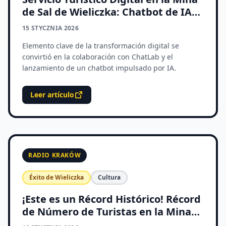
de Sal de Wieliczka: Chatbot de IA
Apoya el Trabajo
15 STYCZNIA 2026
Elemento clave de la transformación digital se
convirtió en la colaboración con ChatLab y el
lanzamiento de un chatbot impulsado por IA.
Leer artículo
RADIO KRAKÓW
Éxito de Wieliczka
Cultura
¡Este es un Récord Histórico! Récord
de Número de Turistas en la Mina
de Sal de Wieliczka