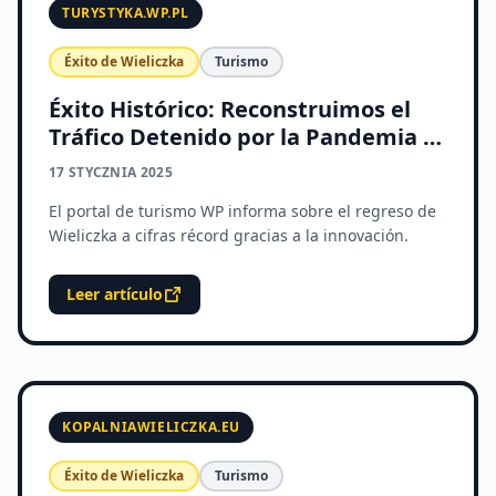
TURYSTYKA.WP.PL
Éxito de Wieliczka
Turismo
Éxito Histórico: Reconstruimos el
Tráfico Detenido por la Pandemia y
la Guerra
17 STYCZNIA 2025
El portal de turismo WP informa sobre el regreso de
Wieliczka a cifras récord gracias a la innovación.
Leer artículo
KOPALNIAWIELICZKA.EU
Éxito de Wieliczka
Turismo