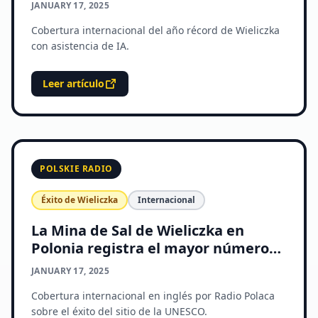
de Visitantes en su Historia
JANUARY 17, 2025
Cobertura internacional del año récord de Wieliczka
con asistencia de IA.
Leer artículo
POLSKIE RADIO
Éxito de Wieliczka
Internacional
La Mina de Sal de Wieliczka en
Polonia registra el mayor número
de visitantes en su historia
JANUARY 17, 2025
Cobertura internacional en inglés por Radio Polaca
sobre el éxito del sitio de la UNESCO.