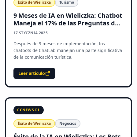
Éxito de Wieliczka
Turismo
9 Meses de IA en Wieliczka: Chatbot
Maneja el 17% de las Preguntas de
los Turistas
17 STYCZNIA 2025
Después de 9 meses de implementación, los
chatbots de ChatLab manejan una parte significativa
de la comunicación turística.
Leer artículo
CCNEWS.PL
Éxito de Wieliczka
Negocios
Éxito de la IA en Wieliczka: Los Bots