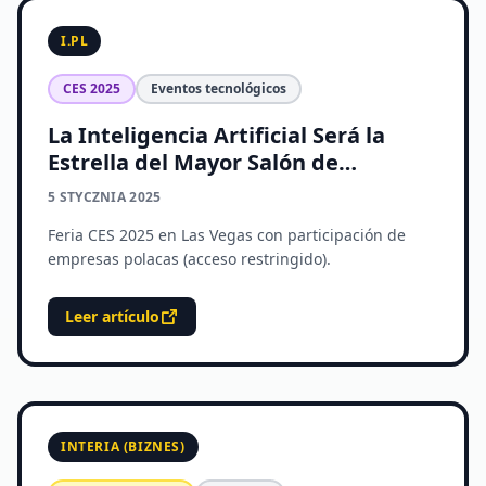
I.PL
CES 2025
Eventos tecnológicos
La Inteligencia Artificial Será la
Estrella del Mayor Salón de
Electrónica de Consumo del Mundo
5 STYCZNIA 2025
CES 2025
Feria CES 2025 en Las Vegas con participación de
empresas polacas (acceso restringido).
Leer artículo
INTERIA (BIZNES)