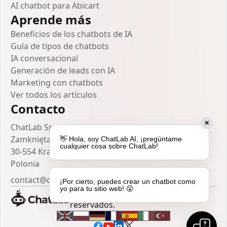
AI chatbot para Abicart
Aprende más
Beneficios de los chatbots de IA
Guía de tipos de chatbots
IA conversacional
Generación de leads con IA
Marketing con chatbots
Ver todos los artículos
Contacto
✕
ChatLab Sp. z o.o.
Zamknięta 10/1.5
👋 Hola, soy ChatLab AI, ¡pregúntame
cualquier cosa sobre ChatLab!
30-554 Kraków
Polonia
contact@chatlab.com
¡Por cierto, puedes crear un chatbot como
yo para tu sitio web! 😮
© 2025 Todos los derechos
reservados.