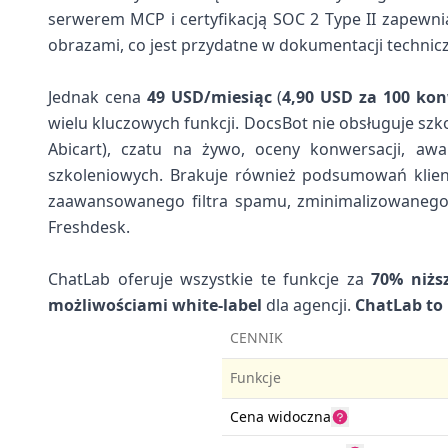
serwerem MCP i certyfikacją SOC 2 Type II zapewni
obrazami, co jest przydatne w dokumentacji technicz
Jednak cena
49 USD/miesiąc
(
4,90 USD za 100 kon
wielu kluczowych funkcji. DocsBot nie obsługuje sz
Abicart), czatu na żywo, oceny konwersacji, aw
szkoleniowych. Brakuje również podsumowań klient
zaawansowanego filtra spamu, zminimalizowanego pa
Freshdesk.
ChatLab oferuje wszystkie te funkcje za
70% niżs
możliwościami white-label
dla agencji.
ChatLab to 
CENNIK
Funkcje
Cena widoczna