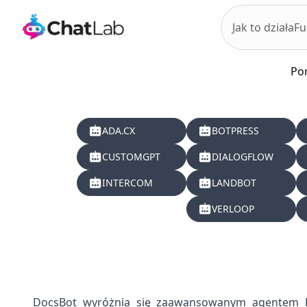
Jak to działa
Fu
Por
ADA.CX
BOTPRESS
CUSTOMGPT
DIALOGFLOW
INTERCOM
LANDBOT
VERLOOP
DocsBot wyróżnia się zaawansowanym agentem D