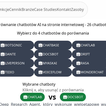
nkcje
Cennik
Branże
Case Studies
Kontakt
Zasoby
ównanie chatbotów AI na stronie internetowej - 26 chatbo
Wybierz do 4 chatbotów do porównania
BOTSONIC
CHATBASE
CHATLAB
DANTE
DOCSBOT
DRIFT
LIVEPERSON
MYASKAI
RASA
TIDIO
VOICEFLOW
WONDERCHAT
Wybrane chatboty
Kliknij x, aby usunąć z porównania
vs
CHATLAB
DOCSBOT
eep Research Agent, który wykonuje wieloetapowe wys