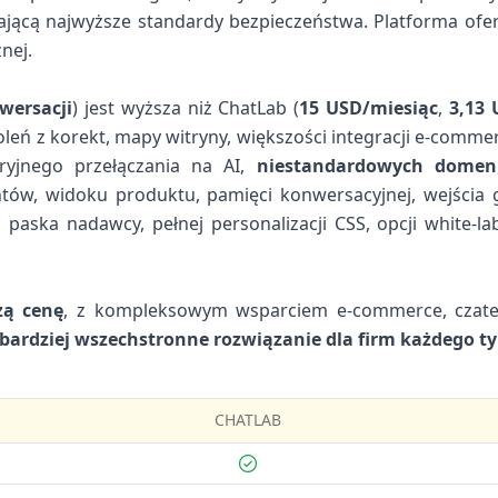
ającą najwyższe standardy bezpieczeństwa. Platforma of
nej.
wersacji
) jest wyższa niż ChatLab (
15 USD/miesiąc
,
3,13 
koleń z korekt, mapy witryny, większości integracji e-comm
aryjnego przełączania na AI,
niestandardowych domen
ów, widoku produktu, pamięci konwersacyjnej, wejścia g
ska nadawcy, pełnej personalizacji CSS, opcji white-labe
zą cenę
, z kompleksowym wsparciem e-commerce, czate
bardziej wszechstronne rozwiązanie dla firm każdego t
CHATLAB