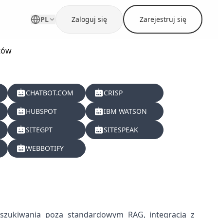
PL
Zaloguj się
Zarejestruj się
tów
CHATBOT.COM
CRISP
HUBSPOT
IBM WATSON
SITEGPT
SITESPEAK
WEBBOTIFY
zukiwania poza standardowym RAG, integracją z