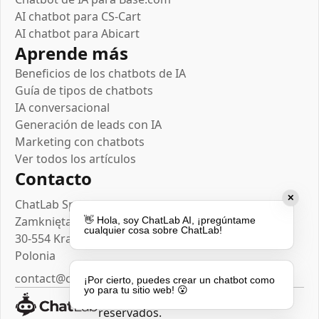
AI chatbot para CS-Cart
AI chatbot para Abicart
Aprende más
Beneficios de los chatbots de IA
Guía de tipos de chatbots
IA conversacional
Generación de leads con IA
Marketing con chatbots
Ver todos los artículos
Contacto
✕
ChatLab Sp. z o.o.
Zamknięta 10/1.5
👋 Hola, soy ChatLab AI, ¡pregúntame
cualquier cosa sobre ChatLab!
30-554 Kraków
Polonia
contact@chatlab.com
¡Por cierto, puedes crear un chatbot como
yo para tu sitio web! 😮
© 2025 Todos los derechos
reservados.