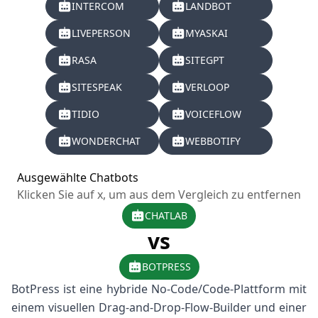
INTERCOM
LANDBOT
LIVEPERSON
MYASKAI
RASA
SITEGPT
SITESPEAK
VERLOOP
TIDIO
VOICEFLOW
WONDERCHAT
WEBBOTIFY
Ausgewählte Chatbots
Klicken Sie auf x, um aus dem Vergleich zu entfernen
CHATLAB
vs
BOTPRESS
BotPress ist eine hybride No-Code/Code-Plattform mit
einem visuellen Drag-and-Drop-Flow-Builder und einer