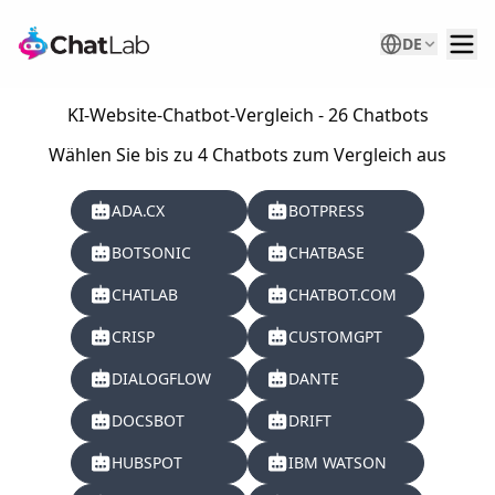
DE
KI-Website-Chatbot-Vergleich - 26 Chatbots
Wählen Sie bis zu 4 Chatbots zum Vergleich aus
ADA.CX
BOTPRESS
BOTSONIC
CHATBASE
CHATLAB
CHATBOT.COM
CRISP
CUSTOMGPT
DIALOGFLOW
DANTE
DOCSBOT
DRIFT
HUBSPOT
IBM WATSON