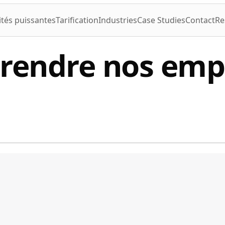
ités puissantes
Tarification
Industries
Case Studies
Contact
Re
 prendre nos emp