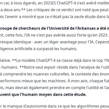
on car, à tous égards, en 2023(!) ChatGPT-4 s'est avéré meill
y a deux ans.** Les critiques de ce verdict ont noté que peu
 l'avenir a montré que ce n'était pas la seule étude dans laq
roupe de chercheurs de l'Université de l'Arkansas a été
 cette fois, l'IA ne s'est pas avérée aussi forte qu'en 2023.
presque identique - avec un léger avantage pour l'IA. Cepend
lligence artificielle a surpassé les humains.
ative. **Le modèle ChatGPT-4 se classe déjà dans le top 1% 
humains. **Notre seul espoir réside dans l'analyse de l'utili
à comprendre les nuances culturelles, le contexte des énon
performons mieux que les machines. À mon avis, chaque futu
els, mais devrait également prendre en compte l'utilité et 
ouvent que l'humain moyen dans cette étude.
té par le manque d'autonomie dans ce que les algorithmes peu