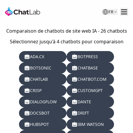
FR
Comparaison de chatbots de site web IA - 26 chatbots
Sélectionnez jusqu'à 4 chatbots pour comparaison
ADA.CX
BOTPRESS
BOTSONIC
CHATBASE
CHATLAB
CHATBOT.COM
CRISP
CUSTOMGPT
DIALOGFLOW
DANTE
DOCSBOT
DRIFT
HUBSPOT
IBM WATSON