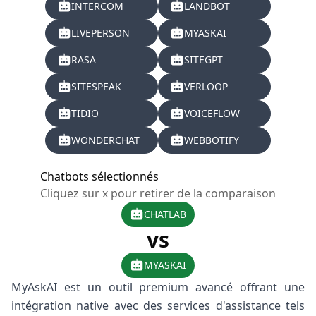
INTERCOM
LANDBOT
LIVEPERSON
MYASKAI
RASA
SITEGPT
SITESPEAK
VERLOOP
TIDIO
VOICEFLOW
WONDERCHAT
WEBBOTIFY
Chatbots sélectionnés
Cliquez sur x pour retirer de la comparaison
CHATLAB
vs
MYASKAI
MyAskAI est un outil premium avancé offrant une
intégration native avec des services d'assistance tels